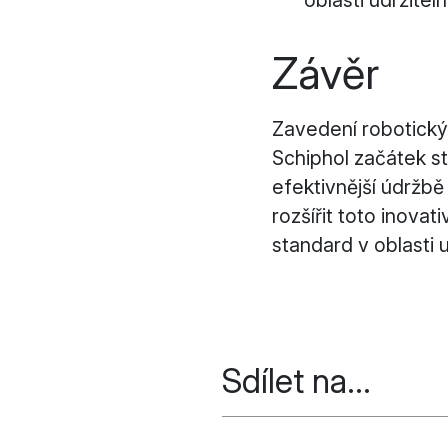
oblasti udržiteln
Závěr
Zavedení robotick
Schiphol začátek s
efektivnější údržbě
rozšířit toto inovat
standard v oblasti u
Sdílet na...