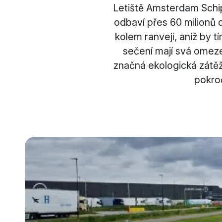
Letiště Amsterdam Schiph
odbaví přes 60 milionů c
kolem ranvejí, aniž by 
sečení mají svá omeze
značná ekologická zátěž
pokro