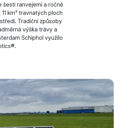
e šesti ranvejemi a ročně
t 11 km² travnatých ploch
středí. Tradiční způsoby
nadměrná výška trávy a
sterdam Schiphol využilo
tics®.