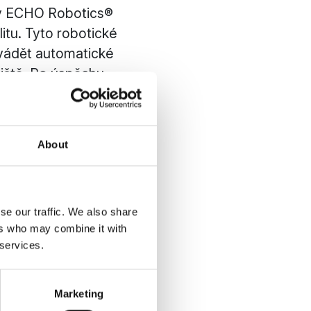
ky ECHO Robotics®
itu. Tyto robotické
ovádět automatické
etiště. Po úspěchu
tího robota.
 údržba
About
se our traffic. We also share
hiphol v
ers who may combine it with
 services.
írání vzletových a
rušení.
Marketing
ění cílů udržitelného