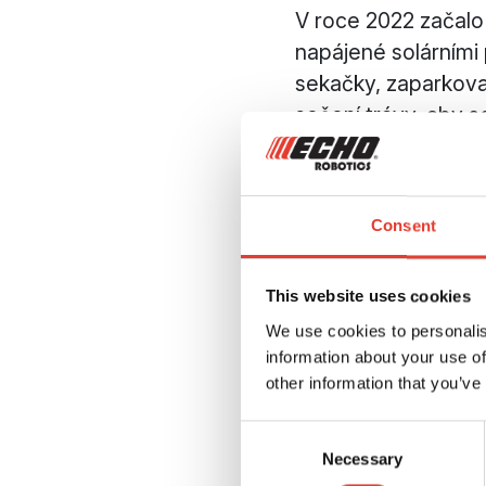
V roce 2022 začalo
napájené solárními 
sekačky, zaparkova
sečení trávy, aby se
prvního zkušebního 
Výsledky
Consent
vegetace
This website uses cookies
We use cookies to personalis
Výhody používání r
information about your use of
Amsterdamu jsou z
other information that you’ve
Nepřetržitý pr
Consent
přistávacích dr
Necessary
Selection
Snižování uhlí