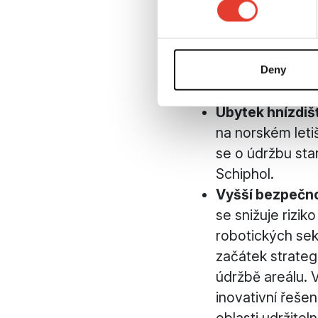
rozvoje letiště 
Optimální výšk
povětrnostních 
Lepší sledován
Deny
sledováním ptáků
Úbytek hnízdiš
na norském letiš
se o údržbu star
Schiphol.
Vyšší bezpečn
se snižuje rizik
robotických se
začátek strateg
údržbě areálu. V
inovativní řešen