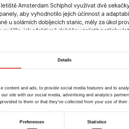
 letiště Amsterdam Schiphol využívat dvě sekač
panely, aby vyhodnotilo jejich účinnost a adaptabil
né u solárních dobíjecích stanic, měly za úkol pr
 ověřilo, jak efektivně dokážou zajistit potřeby l
provozu nasadilo letiště Schiphol v roce 2024 tře
: Udržitelná a bezpečná
Details
e content and ads, to provide social media features and to analy
obotických sekaček ECHO Robotics® na letišti Sc
 our site with our social media, advertising and analytics partn
načné:
 provided to them or that they’ve collected from your use of their
ovoz:
Robotické sekačky pracují bez nutnosti uzav
ah, takže letecký provoz může pokračovat bez pře
Preferences
Statistics
kové stopy:
Roboti na solární pohon přispívají k pln