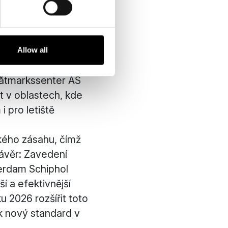
mi snižují emise.
 nepříznivých
y pověřené
Allow all
åtmarkssenter AS
it v oblastech, kde
 pro letiště
kého zásahu, čímž
Závěr: Zavedení
erdam Schiphol
í a efektivnější
u 2026 rozšířit toto
ak nový standard v