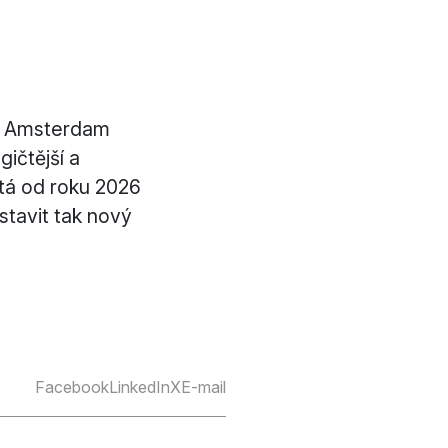
ě Amsterdam
ičtější a
stá od roku 2026
astavit tak nový
Facebook
LinkedIn
X
E-mail