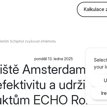
Kalkulace
išti Schiphol zvyšovat efektivitu
pondělí 13. ledna 2025
Select
tiště Amsterdam Sc
your l
fektivitu a udržitel
Ir
uktům ECHO Roboti