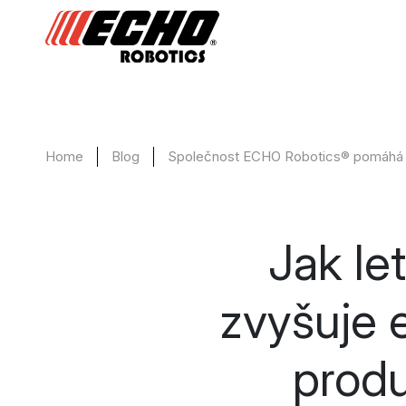
Home
Blog
Společnost ECHO Robotics® pomáhá let
Jak le
zvyšuje e
prod