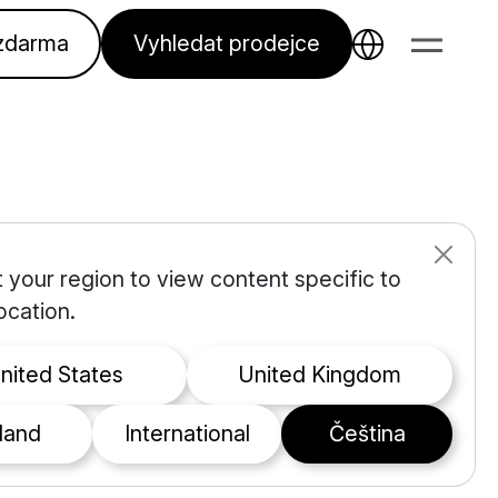
 zdarma
Vyhledat prodejce
 your region to view content specific to
hiphol
ocation.
nost díky
United States
United Kingdom
eland
international
čeština
cs®.