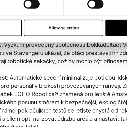
Schiphol tím, že ve srovnání s konvenčními sekačka
a trávy:
Roboti udržují trávník v ideální výšce i za
podmínek, jako je déšť nebo omezená viditelnost.
í ptáků:
Kratší tráva zlepšuje viditelnost pro tým
Allow selection
, čímž se snižuje riziko srážky ptáků s letadly.
ť:
Výzkum provedený společností Dokkadeltaet V
ti ve Stavangeru ukázal, že ptáci přestávají hnízd
ají robotické sekačky, což by mohlo být přínosem i
ost:
Automatické sečení minimalizuje potřebu lids
o pro personál v blízkosti provozovaných ranvejí. 
kaček ECHO Robotics® znamená pro letiště Amst
ického posunu směrem k bezpečnější, ekologičtějš
 rámci pokračujících testů se letiště chystá od rok
í s cílem optimalizovat údržbu areálu a nastavit t