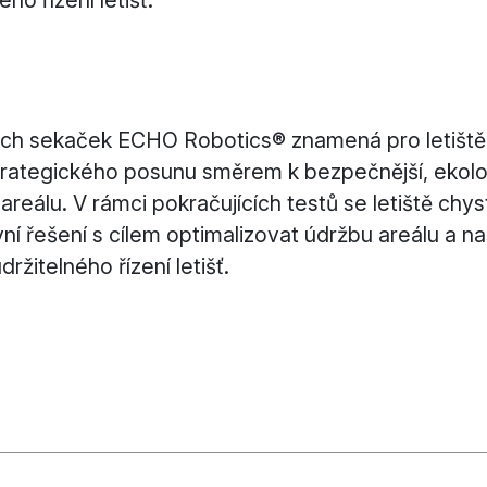
ého řízení letišť.
ých sekaček ECHO Robotics® znamená pro letišt
trategického posunu směrem k bezpečnější, ekolog
 areálu. V rámci pokračujících testů se letiště chy
ivní řešení s cílem optimalizovat údržbu areálu a n
držitelného řízení letišť.