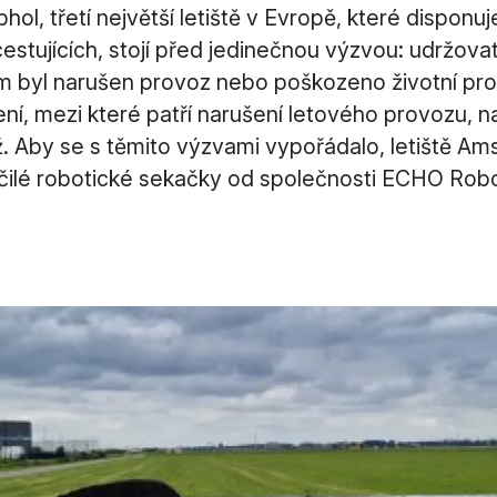
ol, třetí největší letiště v Evropě, které disponuj
estujících, stojí před jedinečnou výzvou: udržova
tím byl narušen provoz nebo poškozeno životní pro
ní, mezi které patří narušení letového provozu, 
. Aby se s těmito výzvami vypořádalo, letiště Am
čilé robotické sekačky od společnosti ECHO Robo