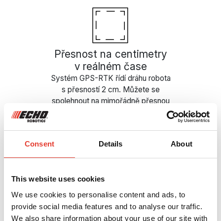
Přesnost na centimetry
v reálném čase
Systém GPS-RTK řídí dráhu robota
s přesností 2 cm. Můžete se
spolehnout na mimořádně přesnou
navigaci i na rozsáhlých plochách a
ve složitém terénu.
Consent
Details
About
Optimalizované
This website uses cookies
trajektorie sečení
We use cookies to personalise content and ads, to
Díky kombinaci údajů z GPS a RTK
provide social media features and to analyse our traffic.
se seče v rovnoběžných pruzích
We also share information about your use of our site with