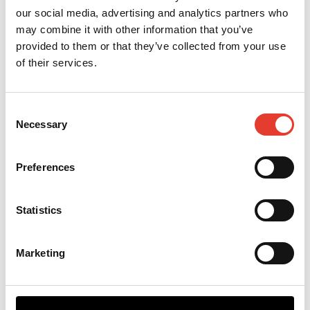
bez překrývání. Dokonalý vzhled,
our social media, advertising and analytics partners who
energetická účinnost a menší
may combine it with other information that you’ve
opotřebení.
provided to them or that they’ve collected from your use
of their services.
Consent
Instalace bez
Necessary
Selection
vymezovacích drátů
(Wisenav®)
Preferences
Vymezení zón se programuje
pomocí GPS mapování. Díky naší
inovaci Wisenav® není nutné
Statistics
zakopávat vymezovací dráty. Vaši
velkoplošnou robotickou sekačku
snadno nastavíte jen s minimálními
Marketing
nároky na areál.