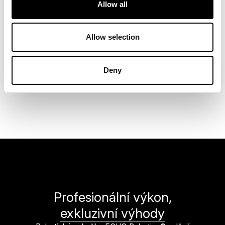
Allow all
Dynamická správa zón
Díky aplikaci a připojení GPS-RTK
Allow selection
můžete v reálném čase upravovat
pracovní zóny a zakázané zóny.
Deny
Hranice se nastavují bez jakéhokoli
fyzického zásahu na místě.
Profesionální výkon,
exkluzivní výhody