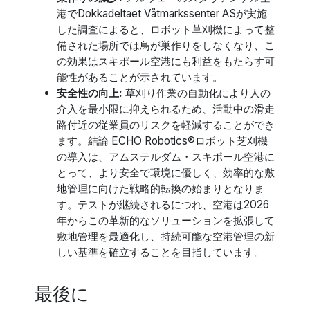
港でDokkadeltaet Våtmarkssenter ASが実施
した調査によると、ロボット草刈機によって整
備された場所では鳥が巣作りをしなくなり、こ
の効果はスキポール空港にも利益をもたらす可
能性があることが示されています。
安全性の向上:
草刈り作業の自動化により人の
介入を最小限に抑えられるため、活動中の滑走
路付近の従業員のリスクを軽減することができ
ます。結論 ECHO Robotics®ロボット芝刈機
の導入は、アムステルダム・スキポール空港に
とって、より安全で環境に優しく、効率的な敷
地管理に向けた戦略的転換の始まりとなりま
す。テストが継続されるにつれ、空港は2026
年からこの革新的なソリューションを拡張して
敷地管理を最適化し、持続可能な空港管理の新
しい基準を確立することを目指しています。
最後に