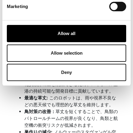
結果:
持続可能で安全な植生
Marketing
管理
アムステルダム・スキポール空港では、ECHO
Allow all
Robotics®ロボット芝刈機を使用することで、次の
ような大きなメリットが得られました。
中断のない作業:
ロボット芝刈機は滑走路を閉
Allow selection
鎖する必要がなく、航空交通を中断することな
く稼働します。
カーボンフットプリントの削減:
太陽光発電式
Deny
ロボットは、従来の燃料式草刈機に比べて二酸
化炭素排出量を削減できるため、スキポール空
港の持続可能な開発目標に貢献しています。
最適な草丈:
このロボットは、雨や視界不良な
どの悪天候でも理想的な草丈を維持します。
鳥対策の改善：
草丈を短くすることで、鳥類の
パトロールチームの視界が良くなり、鳥類と航
空機の衝突リスクが低減されます。
巣作りの減少:
ノルウェーのスタヴァンゲル空