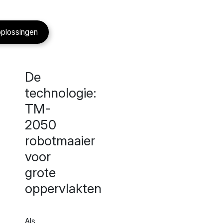
oplossingen
De
technologie:
TM-
2050
robotmaaier
voor
grote
oppervlakten
Als