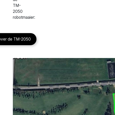
TM-
2050
robotmaaier:
e over de TM-2050