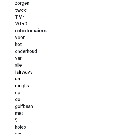
zorgen
twee
TM-
2050
robotmaaiers
voor
het
onderhoud
van
alle
fairways
en
roughs
op
de
golfbaan
met
9
holes
van