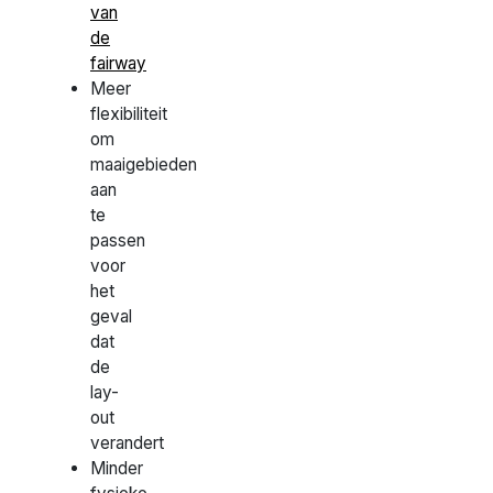
van
de
fairway
Meer
flexibiliteit
om
maaigebieden
aan
te
passen
voor
het
geval
dat
de
lay-
out
verandert
Minder