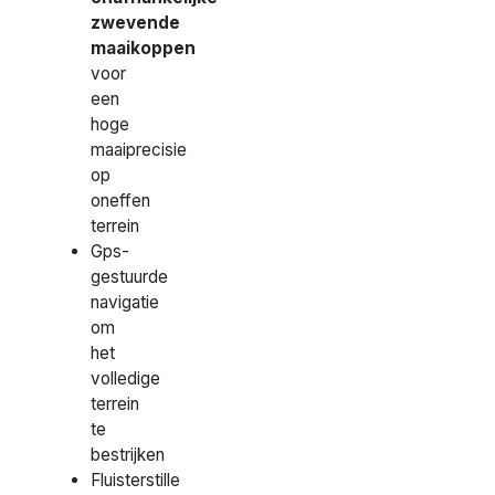
zwevende
maaikoppen
voor
een
hoge
maaiprecisie
op
oneffen
terrein
Gps-
gestuurde
navigatie
om
het
volledige
terrein
te
bestrijken
Fluisterstille