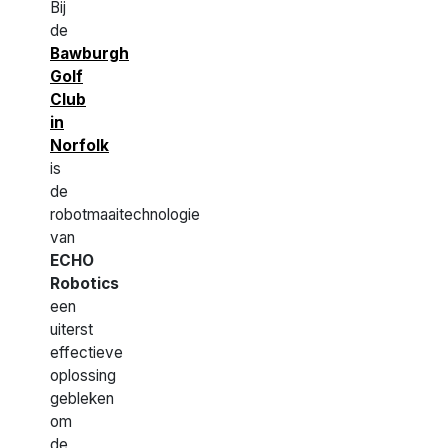
Bij
de
Bawburgh
Golf
Club
in
Norfolk
is
de
robotmaaitechnologie
van
ECHO
Robotics
een
uiterst
effectieve
oplossing
gebleken
om
de