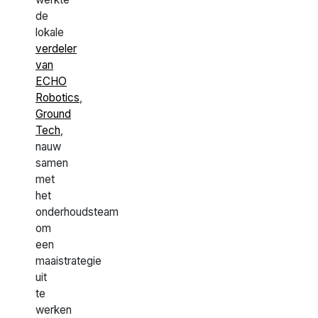
de
lokale
verdeler
van
ECHO
Robotics
,
Ground
Tech
,
nauw
samen
met
het
onderhoudsteam
om
een
maaistrategie
uit
te
werken