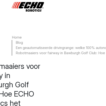
Home
Blog
Een geautomatiseerde drivingrange: welke 100% auton
Robotmaaiers voor fairway in Bawburgh Golf Club: Hoe
maaiers voor
y in
rgh Golf
 Hoe ECHO
ics het