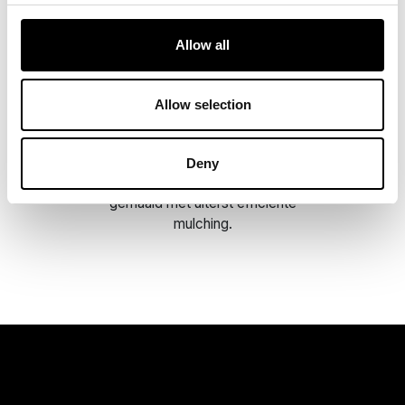
Allow all
Maaischijven met 6
messen
Allow selection
Met GPS-RTK Wisecut kunt u
preciezer maaien dankzij de
nieuwe maaischijven met 6
Deny
messen. Grote glasvlakten uniform
gemaaid met uiterst efficiënte
mulching.