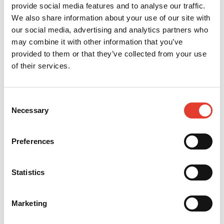
provide social media features and to analyse our traffic.
Configuratie via
We also share information about your use of our site with
Connect
our social media, advertising and analytics partners who
Alle Wisecut-instellingen voor
may combine it with other information that you’ve
maaihoogte en maaistijl zijn
provided to them or that they’ve collected from your use
toegankelijk via de Connect-app. U
of their services.
kunt uw robotmaaier in realtime
configureren.
Consent
Necessary
Selection
Precisiemaaischijven
Preferences
van 10 mm
Ideale combinatie van Wisecut en
Statistics
de nieuwe maaischijven om het
gras 10 mm hoog te maaien. Ideaal
voor golfbanen. Fraai gazon met
Marketing
dichte grasbegroeiing.