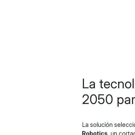
La tecno
2050 par
La solución selecc
Robotics
, un cort