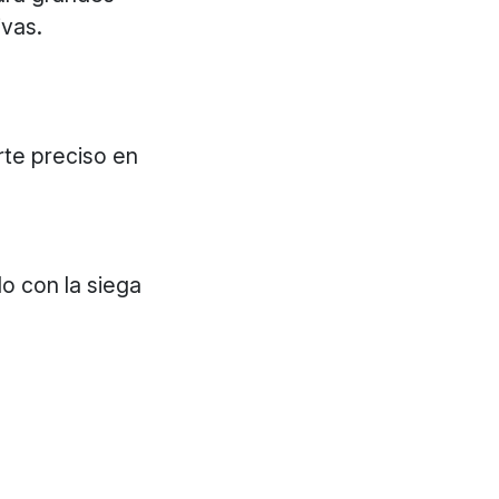
ivas.
rte preciso en
 con la siega