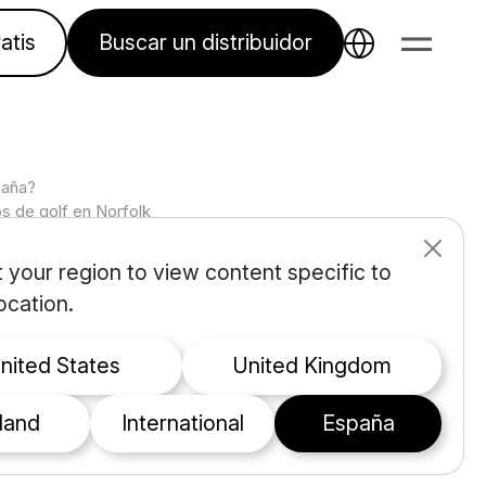
atis
Buscar un distribuidor
paña?
s de golf en Norfolk
 your region to view content specific to
burgh Golf Club:
ocation.
o el
United States
United Kingdom
eland
international
España
 Norfolk