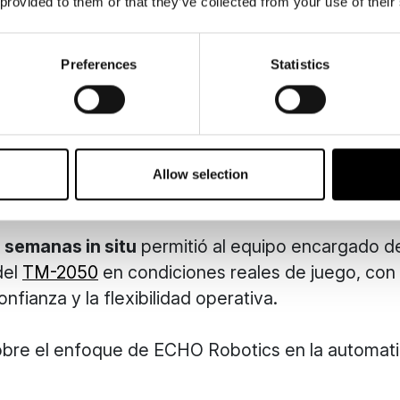
 provided to them or that they’ve collected from your use of their
ajó en estrecha colaboración con el equipo de ope
estrategia de siega adaptada al diseño del campo.
Preferences
Statistics
os incluyeron:
etría de la calle y las zonas de rough
 ubicaciones óptimas de las estaciones de carga
s de siega
autónoma eficientes
Allow selection
as de siega y ajustar los límites
 semanas in situ
permitió al equipo encargado d
del
TM-2050
en condiciones reales de juego, con
onfianza y la flexibilidad operativa.
obre el enfoque de ECHO Robotics en la automat