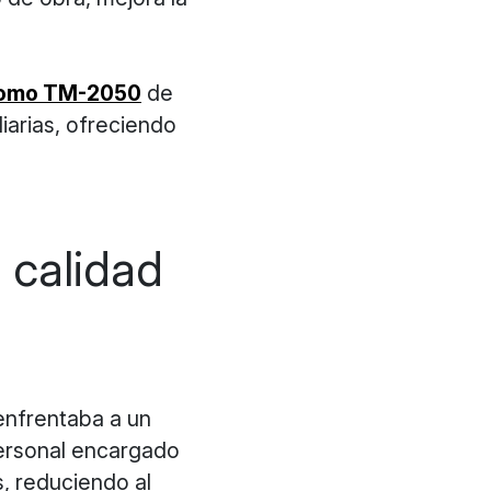
nomo TM-2050
de
iarias, ofreciendo
e calidad
enfrentaba a un
personal encargado
s, reduciendo al