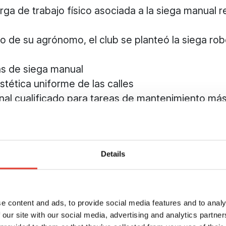
ga de trabajo físico asociada a la siega manual re
jo de su agrónomo, el club se planteó la siega r
as de siega manual
tética uniforme de las calles
onal cualificado para tareas de mantenimiento má
ción de siega robotizad
Details
izada de ECHO Robotic
e content and ads, to provide social media features and to analy
 our site with our social media, advertising and analytics partn
nicial y una evaluación del terreno,
el distribuido