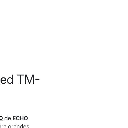
sped TM-
0
de
ECHO
ara grandes