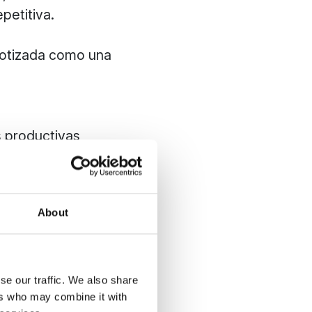
petitiva.
obotizada como una
s productivas
a
About
s
se our traffic. We also share
ers who may combine it with
r de ECHO Robotics
,