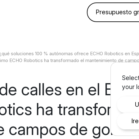
Presupuesto gr
 ¿qué soluciones 100 % autónomas ofrece ECHO Robotics en Es
 cómo ECHO Robotics ha transformado el mantenimiento de campo
Select
de calles en el Baw
your l
ics ha transformad
Ir
 campos de golf en