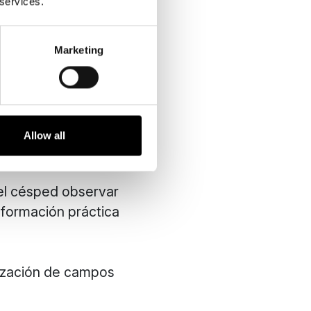
 services.
raciones del club
Marketing
Allow all
el césped observar
 formación práctica
ización de campos