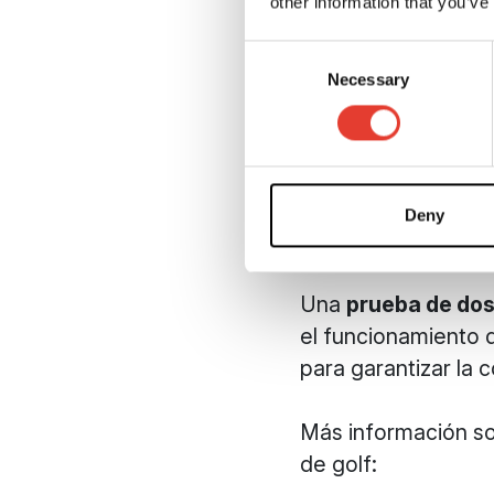
other information that you’ve
Ground Tech
, trab
para plantear una 
Consent
Necessary
Selection
Los principales pas
Analizar la geom
Identificar las
Diseñar
patrone
Deny
Cartografiar zon
Una
prueba de dos
el funcionamiento 
para garantizar la c
Más información s
de golf: