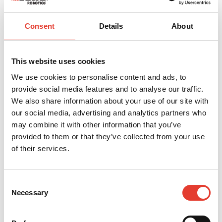
Robotmaaier voor moeilijke
Consent
Details
About
terreinen
Zijn uw maaigebieden moeilijk toegankelijk? Onze
This website uses cookies
GPS-RTK robotmaaiers maken het u gemakkelijk.
We use cookies to personalise content and ads, to
Automatiseer alles op 24/7-basis zonder
provide social media features and to analyse our traffic.
menselijke tussenkomst. Veiligheid,
We also share information about your use of our site with
kostenbesparing en afstandsbediening zijn de
our social media, advertising and analytics partners who
belangrijkste pluspunten. Het systeem wordt
may combine it with other information that you’ve
zonder begrenzingsdraad geïnstalleerd en u kunt
provided to them or that they’ve collected from your use
maaibeurten in meerdere zones eenvoudig
instellen. Perfect voor beveiligde terreinen van
of their services.
6.000 tot 75.000 m².
Consent
Nu ontdekken
Necessary
Selection