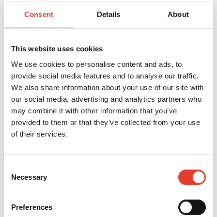
le hameçonnage ou d’autres crimes informatiques,
Consent
Details
About
de statistiques et d’amélioration de notre site web.
Lorsque vous remplissez le formulaire de contact,
devis ou de demande de support repris sur le site
This website uses cookies
https://www.echorobotics.com/
, vos données
sont traitées dans le cadre de la gestion des
We use cookies to personalise content and ads, to
requêtes, questions, actions d’amélioration.
provide social media features and to analyse our traffic.
À tout moment, vous avez le droit d’accéder sans
We also share information about your use of our site with
frais aux informations que nous détenons sur
our social media, advertising and analytics partners who
vous, de les mettre à jour ou de les corriger, de
may combine it with other information that you’ve
les supprimer ou d’en demander le transfert.
provided to them or that they’ve collected from your use
Pour ce faire vous devez prendre contact avec le
of their services.
responsable de traitement de notre sociétévia
email à l’adresse :
dataprivacy@yamabiko.eu
.
Nous nous engageons à prendre les mesures
Consent
techniques et organisationnelles appropriées pour
Necessary
Selection
assurer la protection de vos données à caractère
personnel contre la destruction, qu’elle soit
accidentelle ou illicite, contre la perte, la
Preferences