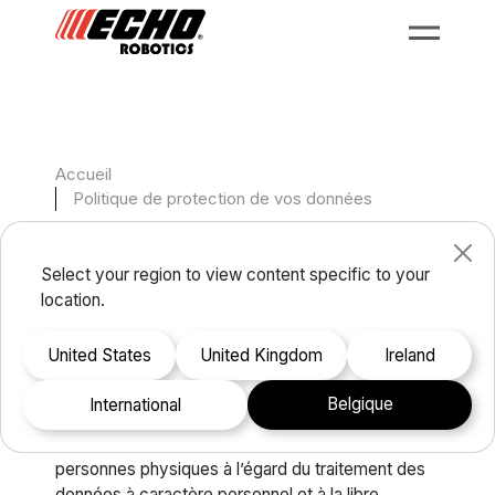
Accueil
Politique de protection de vos données
Politique de protection
Select your region to view content specific to your
de vos données
location.
United States
United Kingdom
Ireland
Conformément aux dispositions du Règlement
Belgique
international
(UE) 2016/679 du Parlement européen et du
Conseil du 27 avril 2016 relatif à la protection des
personnes physiques à l’égard du traitement des
données à caractère personnel et à la libre