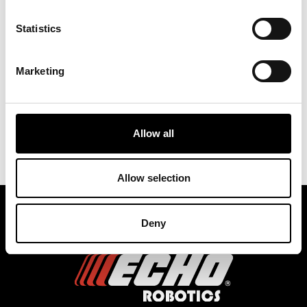
falsification, la diffusion ou l’accès non autorisés
notamment lorsque le traitement suppose la
Statistics
transmission de données par réseau, et contre
toute autre forme illicite de traitement, et assurons
un niveau de sécurité adapté aux risques que
Marketing
représentent le traitement et la nature des
données à caractère personnel à protéger,
compte tenu des possibilités techniques et du
coût de mise en œuvre.
Allow all
Allow selection
Deny