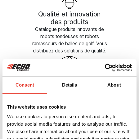
Qualité et innovation
des produits
Catalogue produits innovants de
robots tondeuses et robots
ramasseurs de balles de golf. Vous
distribuez des solutions de qualité.
Consent
Details
About
Réseau et image de
marque
Intégration d’un réseau de
This website uses cookies
distribution international. Vous
associez votre image à la marque
We use cookies to personalise content and ads, to
de référence des professionnels.
provide social media features and to analyse our traffic.
We also share information about your use of our site with
our social media, advertising and analytics partners who