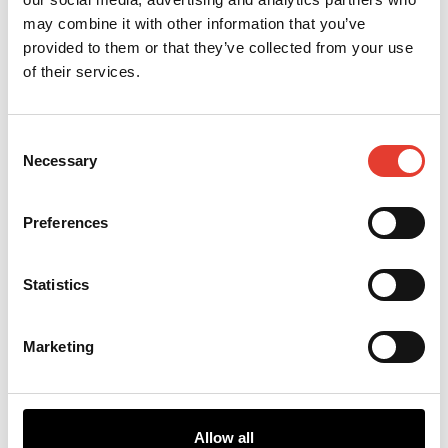
may combine it with other information that you’ve
provided to them or that they’ve collected from your use
Support et
of their services.
accompagnement
Support technique et marketing
performant. Vous bénéficiez d’un
Consent
accompagnement personnalisé et
Necessary
Selection
d’un service après-vente efficace.
Preferences
Statistics
Rejoignez un
marché
Marketing
dynamique
en pleine
expansion.
Allow all
Devenez revendeur officiel. Découvrez la