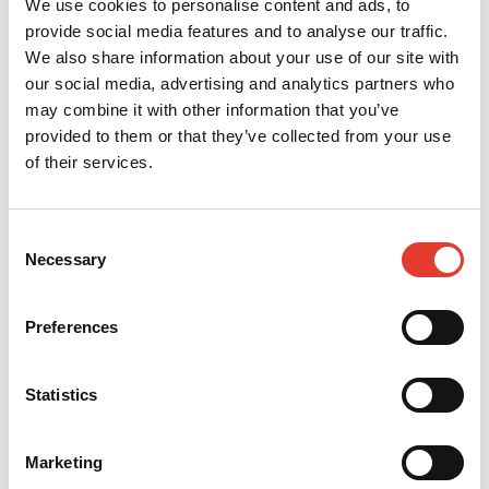
We use cookies to personalise content and ads, to
provide social media features and to analyse our traffic.
We also share information about your use of our site with
our social media, advertising and analytics partners who
may combine it with other information that you’ve
provided to them or that they’ve collected from your use
of their services.
Consent
Necessary
Selection
¿Cuáles son los beneficios
Preferences
concretos para sus espacios
verdes?
Statistics
Esta tecnología cuesta la mitad que nuestros
antiguos cortacéspedes tradicionales. Por no
Marketing
hablar de la seguridad, la precisión de la siega y la