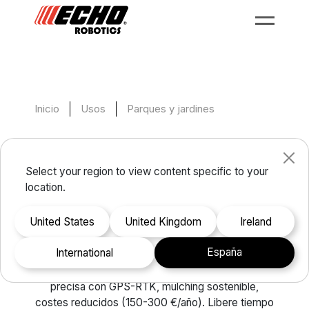
Inicio
Usos
Parques y jardines
Mantenimiento de
parques y jardines.
Select your region to view content specific to your
location.
100 % seguridad, 100 %
autonomía.
United States
United Kingdom
Ireland
España
international
ECHO Robotics® automatiza el mantenimiento de
espacios verdes públicos y privados. Siega
precisa con GPS-RTK, mulching sostenible,
costes reducidos (150-300 €/año). Libere tiempo