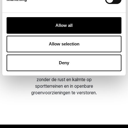
als een natuurlijke meststof die het
gazon op duurzame wijze
versterkt. Zo hebt u minder of
zelfs helemaal geen chemische
Allow all
meststoffen nodig.
Allow selection
Geen geluidsoverlast
Deny
Uw professionele robotmaaier
werkt fluisterstil (max. 52 dB(A))
zonder de rust en kalmte op
sportterreinen en in openbare
groenvoorzieningen te verstoren.