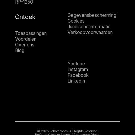
RP-1250
Gegevensbescherming
Ontdek
Cookies
Juridische informatie
Verkoopvoorwaarden
Toespassingen
Voordelen
Over ons
Blog
Youtube
Instagram
Facebook
LinkedIn
© 2025 Echorobotics. All Rights Reserved.
By
CurryKetchup Agency
&
Andromede Digital