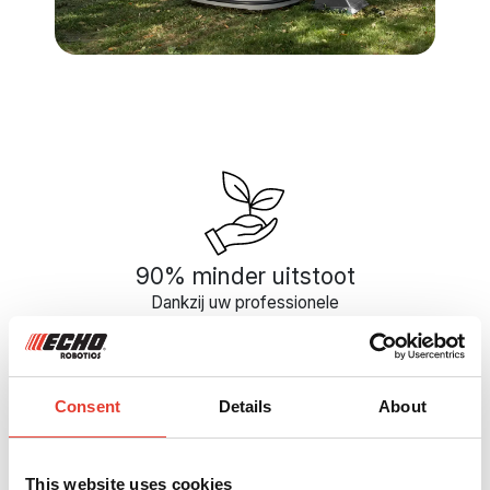
90% minder uitstoot
Dankzij uw professionele
robotmaaier met batterijaandrijving
wordt er 90% minder CO2
uitgestoten. Chemische
meststoffen en maaiafval zijn
Consent
Details
About
verleden tijd: u krijgt robuuste,
100% natuurlijke gazons,
afgestemd op het klimaat.
This website uses cookies