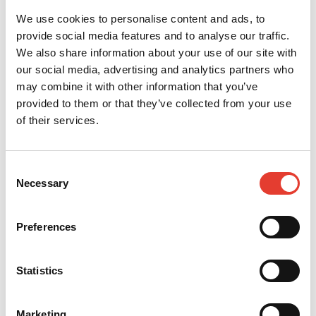
We use cookies to personalise content and ads, to
provide social media features and to analyse our traffic.
We also share information about your use of our site with
our social media, advertising and analytics partners who
50% zuiniger
may combine it with other information that you’ve
Halveer uw kosten in vergelijking
provided to them or that they’ve collected from your use
met klassieke grasmaaiers. Met de
of their services.
professionele robotmaaiers van
ECHO Robotics® bespaart u
personeels-, onderhouds- en
Consent
energiekosten. En dit alles zonder
Necessary
Selection
in te boeten aan kwaliteit.
Preferences
Natuurvriendelijke
Statistics
mulching
Het fijn versnipperde gras werkt
Marketing