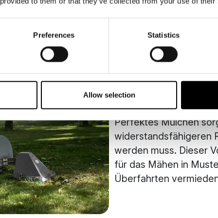
 provided to them or that they’ve collected from your use of their
Preferences
Statistics
Automatisi
umweltfre
Allow selection
Perfektes Mulchen sorg
widerstandsfähigeren R
werden muss. Dieser Vo
für das Mähen in Muste
Überfahrten vermiede