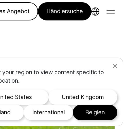
ses Angebot
Händlersuche
 your region to view content specific to
ocation.
United States
United Kingdom
eland
international
Belgien