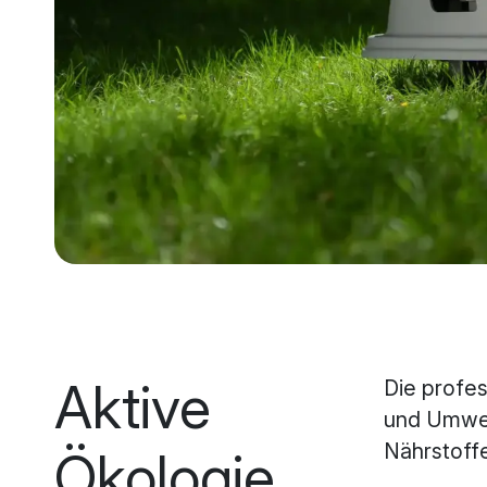
Aktive
Die profes
und Umwel
Nährstoffe
Ökologie,