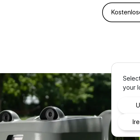
Kostenlo
Select
your l
Ir