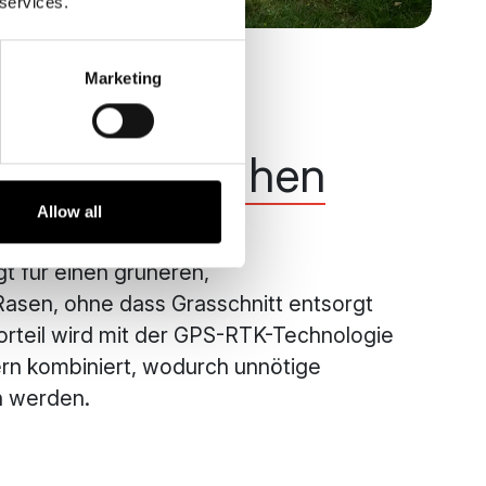
 services.
Marketing
ertes
undliches Mähen
Allow all
t für einen grüneren,
asen, ohne dass Grasschnitt entsorgt
rteil wird mit der GPS-RTK-Technologie
rn kombiniert, wodurch unnötige
n werden.