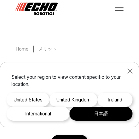
Home
メリット
マルチゾーン
Select your region to view content specific to your
location.
1台のロボットで数区画の土地に対応。24時間365
United States
United Kingdom
Ireland
日の完全なコントロール。時間は大切なものである
からこそ、緑地のレイアウトによって作業に時間が
日本語
international
かかってはいけません。すべてのゾーンの完全制御
をスムーズかつシンプルに実現できます。