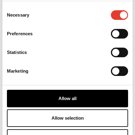
Consent
Necessary
Selection
Preferences
環境にやさしい
Statistics
当社の100％電動式業務用ロボット芝刈機に切り替
えることで、CO₂排出量を大幅に削減することがで
Marketing
きます。利用者への騒音公害がありません（最大52
dB A）。刈り取られた細かい葉によって自然に土壌
が豊かになるため、肥料の使用量が減り、耐久性の
高い芝生を得ることができます。
Allow all
詳しく見る
Allow selection