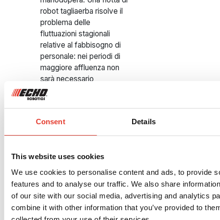
robot tagliaerba risolve il
problema delle
fluttuazioni stagionali
relative al fabbisogno di
personale: nei periodi di
maggiore affluenza non
sarà necessario
assumere un alto numero
di dipendenti, mentre
nella bassa stagione i
Consent
Details
robot potranno continuare
a lavorare in base alle
necessità. In questo
This website uses cookies
modo si tengono sotto
controllo i costi e si
We use cookies to personalise content and ads, to provide s
migliora la qualità del
features and to analyse our traffic. We also share informatio
prato. Inoltre, quando il
of our site with our social media, advertising and analytics 
team di manutenzione
combine it with other information that you’ve provided to them
viene liberato da compiti
collected from your use of their services.