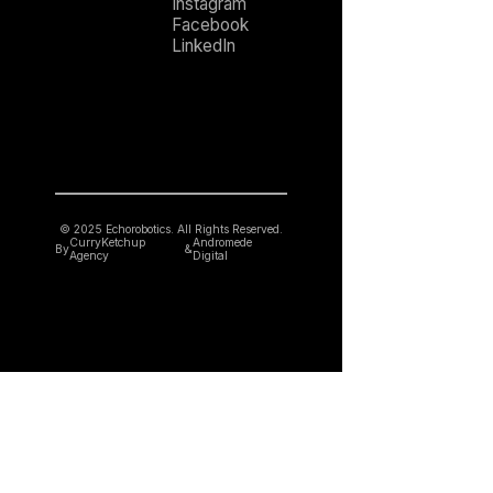
Instagram
Facebook
LinkedIn
© 2025 Echorobotics. All Rights Reserved.
CurryKetchup
Andromede
By
&
Agency
Digital