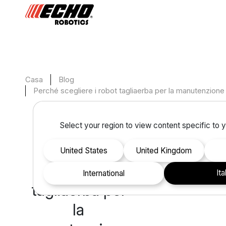
Casa
Blog
Perché scegliere i robot tagliaerba per la manutenzione 
martedì 22 ottobre 2024
Select your region to view content specific to y
Perché
scegliere i
United States
United Kingdom
robot
Ita
international
tagliaerba per
la