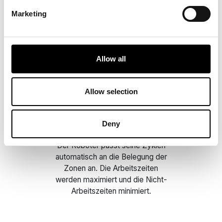
Robotics®-Anwendung oder das
Marketing
Portal per Fernzugriff verwaltet,
programmiert und überwacht
werden. Die Mähzyklen sind
leichter zu überwachen und
Allow all
anzupassen.
Allow selection
Optimierung von Zeit
Deny
und Effizienz
Der Roboter passt seine Zyklen
automatisch an die Belegung der
Zonen an. Die Arbeitszeiten
werden maximiert und die Nicht-
Arbeitszeiten minimiert.