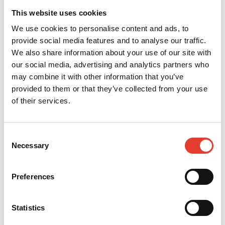
Bedarf an mehreren Maschinen.
This website uses cookies
We use cookies to personalise content and ads, to
provide social media features and to analyse our traffic.
We also share information about your use of our site with
GPS-RTK-Navigation
our social media, advertising and analytics partners who
und Wisenav®
may combine it with other information that you’ve
Dank der GPS-RTK-Navigation
provided to them or that they’ve collected from your use
mähen Ihre Mähroboter
of their services.
zentimetergenau, ohne dass ein
Begrenzungsdraht erforderlich ist.
Der Roboter richtet sich nach den
Consent
von Ihnen definierten Arbeits- und
Necessary
Selection
Ausschlusszonen.
Preferences
Zentralisierte Kontrolle
Statistics
Die Zonen können über die ECHO