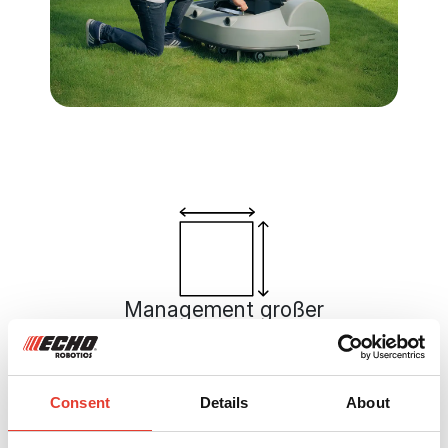
Management großer
Flächen
Ein einziger Roboter kann bis zu
75.000 m² aufgeteilt auf mehrere
Consent
Details
About
Flächen abdecken. Sie optimieren
Ihre Logistik und reduzieren den