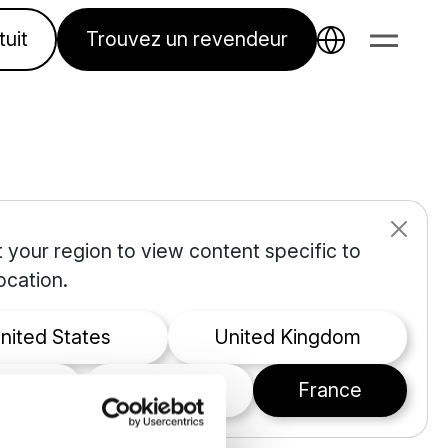
tuit
Trouvez un revendeur
ts ? Découvrez les robots tondeuses
 your region to view content specific to
 ville ou localisez-vous pour géolocaliser
ocation.
United States
United Kingdom
eland
international
France